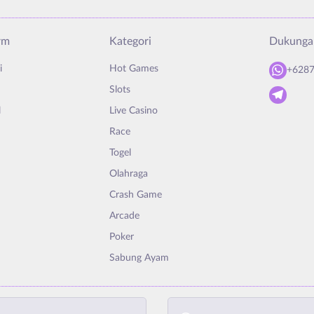
rm
Kategori
Dukunga
i
Hot Games
+628
Slots
l
Live Casino
Race
Togel
Olahraga
Crash Game
Arcade
Poker
Sabung Ayam