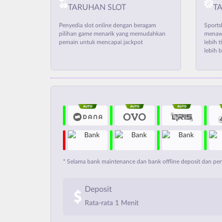
TARUHAN SLOT
T
Penyedia slot online dengan beragam
Sports
pilihan game menarik yang memudahkan
menawa
pemain untuk mencapai jackpot
lebih 
lebih 
* Selama bank maintenance dan bank offline deposit dan pen
Deposit
Rata-rata 1 Menit