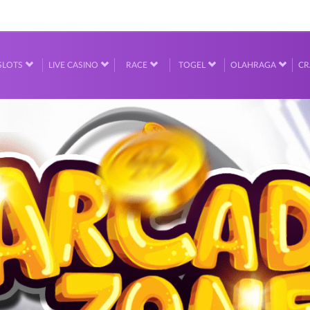
SLOTS
LIVE CASINO
RACE
TOGEL
OLAHRAGA
CR