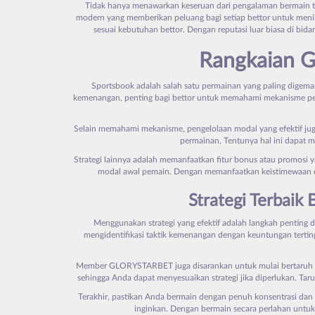
Tidak hanya menawarkan keseruan dari pengalaman bermain t
modern yang memberikan peluang bagi setiap bettor untuk menik
sesuai kebutuhan bettor. Dengan reputasi luar biasa di bi
Rangkaian 
Sportsbook adalah salah satu permainan yang paling digema
kemenangan, penting bagi bettor untuk memahami mekanisme perm
Selain memahami mekanisme, pengelolaan modal yang efektif ju
permainan, Tentunya hal ini dapat
Strategi lainnya adalah memanfaatkan fitur bonus atau promos
modal awal pemain. Dengan memanfaatkan keistimewaan 
Strategi Terbai
Menggunakan strategi yang efektif adalah langkah penti
mengidentifikasi taktik kemenangan dengan keuntungan terti
Member GLORYSTARBET juga disarankan untuk mulai bertaruh da
sehingga Anda dapat menyesuaikan strategi jika diperlukan. Tar
Terakhir, pastikan Anda bermain dengan penuh konsentrasi dan
inginkan. Dengan bermain secara perlahan untu