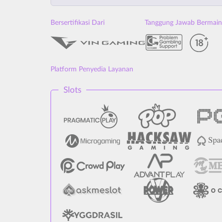
Bersertifikasi Dari
Tanggung Jawab Bermain
Platform Penyedia Layanan
Slots