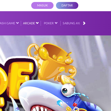
MASUK
DAFTAR
PROMOSI
ASH GAME
ARCADE
POKER
SABUNG AYAM