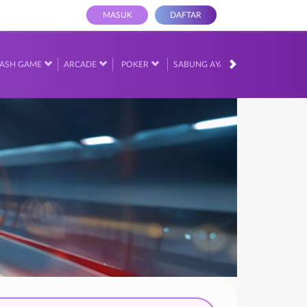
MASUK
DAFTAR
PROMOSI
ASH GAME
ARCADE
POKER
SABUNG AYAM