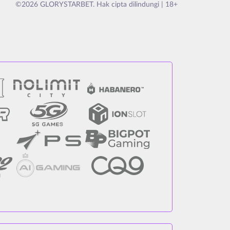
©2026 GLORYSTARBET. Hak cipta dilindungi | 18+