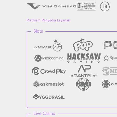
Platform Penyedia Layanan
Slots
Live Casino