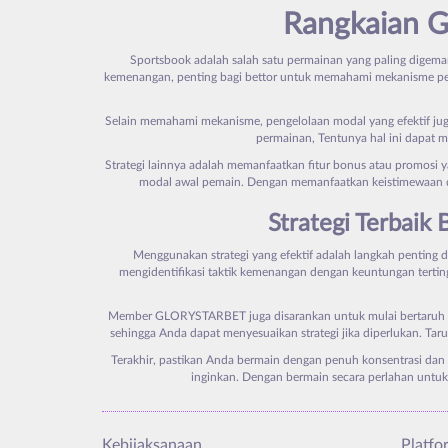
Rangkaian 
Sportsbook adalah salah satu permainan yang paling digema
kemenangan, penting bagi bettor untuk memahami mekanisme perm
Selain memahami mekanisme, pengelolaan modal yang efektif ju
permainan, Tentunya hal ini dapat
Strategi lainnya adalah memanfaatkan fitur bonus atau promos
modal awal pemain. Dengan memanfaatkan keistimewaan 
Strategi Terbai
Menggunakan strategi yang efektif adalah langkah penti
mengidentifikasi taktik kemenangan dengan keuntungan terti
Member GLORYSTARBET juga disarankan untuk mulai bertaruh da
sehingga Anda dapat menyesuaikan strategi jika diperlukan. Tar
Terakhir, pastikan Anda bermain dengan penuh konsentrasi dan
inginkan. Dengan bermain secara perlahan untu
Kebijaksanaan
Platfo