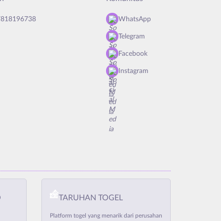
7818196738
WhatsApp
Telegram
Facebook
Instagram
O
TARUHAN TOGEL
Platform togel yang menarik dari perusahan