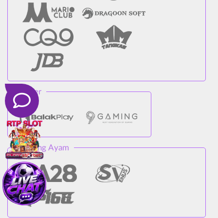
Poker
Sabung Ayam