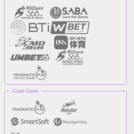
Crash Game