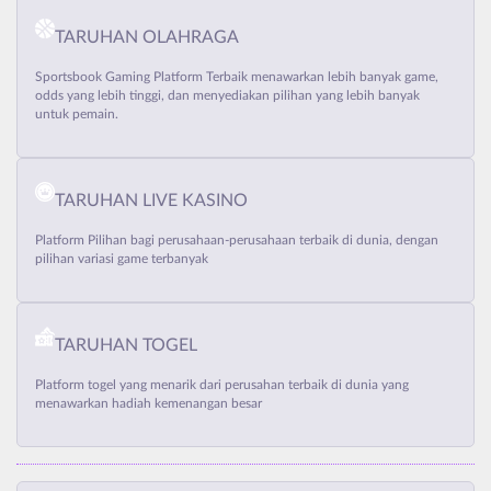
TARUHAN OLAHRAGA
Sportsbook Gaming Platform Terbaik menawarkan lebih banyak game,
odds yang lebih tinggi, dan menyediakan pilihan yang lebih banyak
untuk pemain.
TARUHAN LIVE KASINO
Platform Pilihan bagi perusahaan-perusahaan terbaik di dunia, dengan
pilihan variasi game terbanyak
TARUHAN TOGEL
Platform togel yang menarik dari perusahan terbaik di dunia yang
menawarkan hadiah kemenangan besar