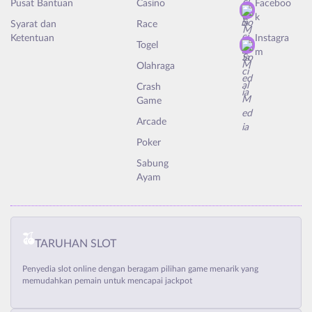
Pusat Bantuan
Casino
Faceboo
k
Syarat dan
Race
Ketentuan
Instagra
Togel
m
Olahraga
Crash
Game
Arcade
Poker
Sabung
Ayam
TARUHAN SLOT
Penyedia slot online dengan beragam pilihan game menarik yang
memudahkan pemain untuk mencapai jackpot