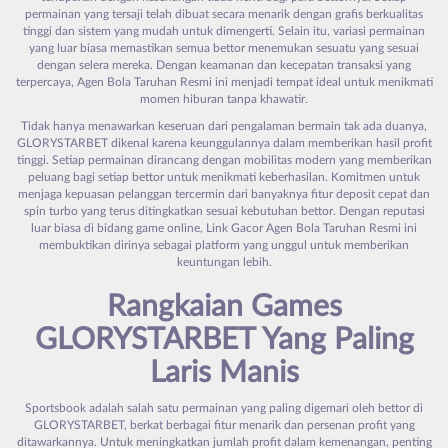
permainan yang tersaji telah dibuat secara menarik dengan grafis berkualitas
tinggi dan sistem yang mudah untuk dimengerti. Selain itu, variasi permainan
yang luar biasa memastikan semua bettor menemukan sesuatu yang sesuai
dengan selera mereka. Dengan keamanan dan kecepatan transaksi yang
terpercaya, Agen Bola Taruhan Resmi ini menjadi tempat ideal untuk menikmati
momen hiburan tanpa khawatir.
Tidak hanya menawarkan keseruan dari pengalaman bermain tak ada duanya,
GLORYSTARBET dikenal karena keunggulannya dalam memberikan hasil profit
tinggi. Setiap permainan dirancang dengan mobilitas modern yang memberikan
peluang bagi setiap bettor untuk menikmati keberhasilan. Komitmen untuk
menjaga kepuasan pelanggan tercermin dari banyaknya fitur deposit cepat dan
spin turbo yang terus ditingkatkan sesuai kebutuhan bettor. Dengan reputasi
luar biasa di bidang game online, Link Gacor Agen Bola Taruhan Resmi ini
membuktikan dirinya sebagai platform yang unggul untuk memberikan
keuntungan lebih.
Rangkaian Games
GLORYSTARBET
Yang Paling
Laris Manis
Sportsbook adalah salah satu permainan yang paling digemari oleh bettor di
GLORYSTARBET, berkat berbagai fitur menarik dan persenan profit yang
ditawarkannya. Untuk meningkatkan jumlah profit dalam kemenangan, penting