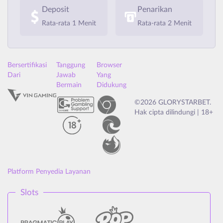
Deposit
Penarikan
Rata-rata 1 Menit
Rata-rata 2 Menit
Bersertifikasi
Tanggung
Browser
Dari
Jawab
Yang
Bermain
Didukung
©2026 GLORYSTARBET.
Hak cipta dilindungi | 18+
Platform Penyedia Layanan
Slots