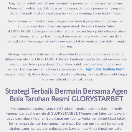
bagi bettor untuk memahami mekanisme permainan ini secara mendalam.
Memahami volatilitas, distribusi pembayaran, dan pola permainan yang ada
dapat menjadi langkah awal yang baik untuk meningkatkan hadiah besar.
Selain memahami mekanisme, pengelolaan modal yang efektif juga menjadi
kunci sukses dalam bermain Sportsbook Bersama Bandar Situs
GLORYSTARBET. Dengan mengatur taruhan secara bijak pada setiap taruhan
permainan, Tentunya hal ini dapat memperpanjang waktu bermain dan
meningkatkan kemungkinan untuk membaca taktik kemenangan dalam jangka
panjang.
Strategi lainnya adalah memanfaatkan fitur bonus atau promosi yang sering
ditawarkan oleh GLORYSTARBET. Promo tambahan saldo deposit memberikan
keuntungan lebih yang dapat digunakan untuk memperbesar modal awal
pemain. Dengan memanfaatkan keistimewaan dari
Agen Bola Taruhan Resmi
secara maksimal, Anda dapat meningkatkan peluang mendapatkan profit tanpa
harus mengeluarkan banyak biaya.
Strategi Terbaik Bermain Bersama Agen
Bola Taruhan Resmi GLORYSTARBET
Menggunakan strategi yang efektif adalah langkah penting dalam meraih
kemenangan saat bermain di GLORYSTARBET. Mempelajari tabel pembayaran
pada permainan Taruhan Bola dapat membantu Anda mengidentifikasi taktik
kemenangan dengan keuntungan tertinggi. Dengan memahami kombinasi
strategi yang mantap dan peluang pembayarannya, Anda dapat mengatur