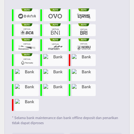
* Selama bank maintenance dan bank offline deposit dan penarikan
tidak dapat diproses