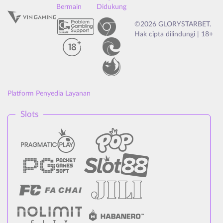
Bermain
Didukung
©2026 GLORYSTARBET.
Hak cipta dilindungi | 18+
Platform Penyedia Layanan
Slots