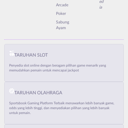
Arcade
Poker
Sabung
Ayam
TARUHAN SLOT
Penyedia slot online dengan beragam pilihan game menarik yang
memudahkan pemain untuk mencapai jackpot
TARUHAN OLAHRAGA
Sportsbook Gaming Platform Terbaik menawarkan lebih banyak game,
odds yang lebih tinggi, dan menyediakan pilihan yang lebih banyak
untuk pemain.