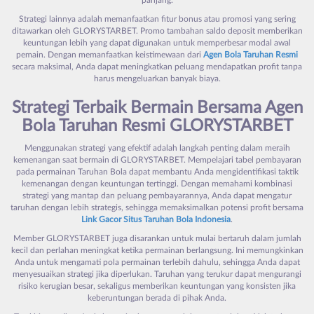
panjang.
Strategi lainnya adalah memanfaatkan fitur bonus atau promosi yang sering
ditawarkan oleh GLORYSTARBET. Promo tambahan saldo deposit memberikan
keuntungan lebih yang dapat digunakan untuk memperbesar modal awal
pemain. Dengan memanfaatkan keistimewaan dari
Agen Bola Taruhan Resmi
secara maksimal, Anda dapat meningkatkan peluang mendapatkan profit tanpa
harus mengeluarkan banyak biaya.
Strategi Terbaik Bermain Bersama Agen
Bola Taruhan Resmi GLORYSTARBET
Menggunakan strategi yang efektif adalah langkah penting dalam meraih
kemenangan saat bermain di GLORYSTARBET. Mempelajari tabel pembayaran
pada permainan Taruhan Bola dapat membantu Anda mengidentifikasi taktik
kemenangan dengan keuntungan tertinggi. Dengan memahami kombinasi
strategi yang mantap dan peluang pembayarannya, Anda dapat mengatur
taruhan dengan lebih strategis, sehingga memaksimalkan potensi profit bersama
Link Gacor Situs Taruhan Bola Indonesia
.
Member GLORYSTARBET juga disarankan untuk mulai bertaruh dalam jumlah
kecil dan perlahan meningkat ketika permainan berlangsung. Ini memungkinkan
Anda untuk mengamati pola permainan terlebih dahulu, sehingga Anda dapat
menyesuaikan strategi jika diperlukan. Taruhan yang terukur dapat mengurangi
risiko kerugian besar, sekaligus memberikan keuntungan yang konsisten jika
keberuntungan berada di pihak Anda.