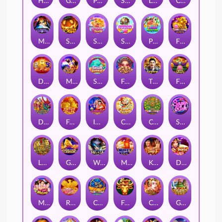
HIYAS GEMS
Go Clash
PYRAMID OF FLAMES
Super Powerful
LUCKY ACE
Challenge・Golden Pig
Madame Caroline
Super Boom
SUGAR TEDDY
SUGAR BOOM
Piggy Master
FEATURE BUY - Golden Pig
DA FU GUI
Moon Festival
SUPER LUCKY
Face Off
The Empire
FEATURE BUY・SUPER POWERFUL
Dragon Boat Festival
Fortune Teller
India Treasure
CAISHEN DADDY
Challenge・Mayan Calendar
Super Rich
Lucky Poker 2
Golden Zongzi
Wu Xia
Money Meow
KungFu
DIAO CHAN FA DA CAI
My Lord
Rich & Happy
CHALLENGE・FU LU SHOU XI
Fortune Bull
China Empress
Golden Week