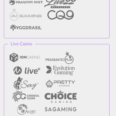
Live Casino