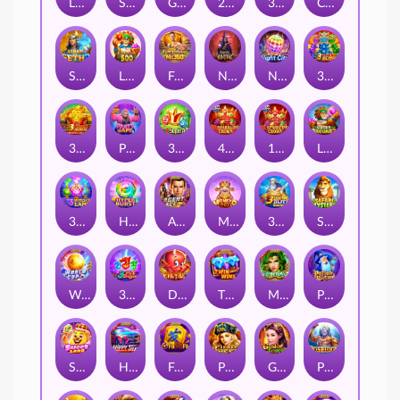
Lucky Coming
Super Ace Deluxe
Golden Queen
20 Blazing Clover
3 Coin Wild Tiger
Coin of Lightning
Storm of Seth 2
Lucky Jaguar 500
Fortune Gems Legend
Nightfall Hunting
Night City
3 Lucky Baozhu
3 Coin Golden OX
Party Ape
3 Super Ace
40 Sparkling Crown
10 Sparkling Crown
Lucky Jaguar 2
3 Witch's Lamp
Hyper Burst
Agent Ace
Money Pot
3 Lightning Blitz
Safari Mystery
World Cup
3 Pot Dragons
Devil Fire 2
TWIN WINS
Medusa
Potion Wizard
Sweet Land
Happy Taxi
Fa Fa Fa
Pirate Queen
Golden Temple
Poseidon