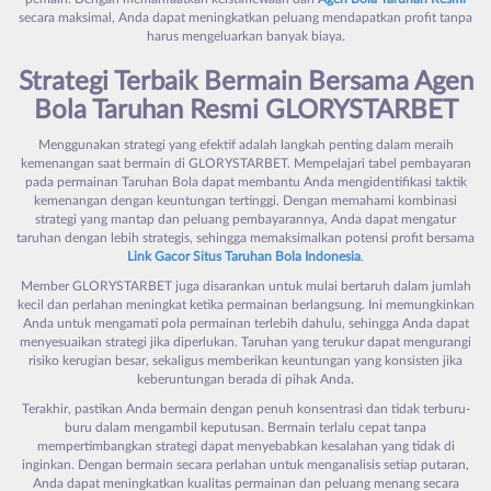
secara maksimal, Anda dapat meningkatkan peluang mendapatkan profit tanpa
harus mengeluarkan banyak biaya.
Strategi Terbaik Bermain Bersama Agen
Bola Taruhan Resmi GLORYSTARBET
Menggunakan strategi yang efektif adalah langkah penting dalam meraih
kemenangan saat bermain di GLORYSTARBET. Mempelajari tabel pembayaran
pada permainan Taruhan Bola dapat membantu Anda mengidentifikasi taktik
kemenangan dengan keuntungan tertinggi. Dengan memahami kombinasi
strategi yang mantap dan peluang pembayarannya, Anda dapat mengatur
taruhan dengan lebih strategis, sehingga memaksimalkan potensi profit bersama
Link Gacor Situs Taruhan Bola Indonesia
.
Member GLORYSTARBET juga disarankan untuk mulai bertaruh dalam jumlah
kecil dan perlahan meningkat ketika permainan berlangsung. Ini memungkinkan
Anda untuk mengamati pola permainan terlebih dahulu, sehingga Anda dapat
menyesuaikan strategi jika diperlukan. Taruhan yang terukur dapat mengurangi
risiko kerugian besar, sekaligus memberikan keuntungan yang konsisten jika
keberuntungan berada di pihak Anda.
Terakhir, pastikan Anda bermain dengan penuh konsentrasi dan tidak terburu-
buru dalam mengambil keputusan. Bermain terlalu cepat tanpa
mempertimbangkan strategi dapat menyebabkan kesalahan yang tidak di
inginkan. Dengan bermain secara perlahan untuk menganalisis setiap putaran,
Anda dapat meningkatkan kualitas permainan dan peluang menang secara