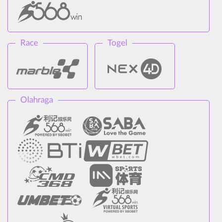
Race
Togel
Olahraga