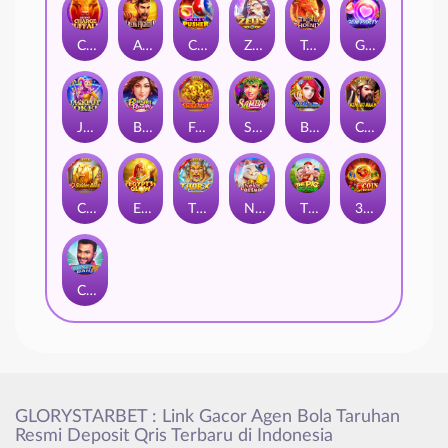
Charge Buffalo Ascent
Arena Fighter
Crazy Pusher
Zeus
Trial of Phoenix
Gem Party
Jackpot Joker
Bangla Beauty
Fortune Tree
Samba
Bubble Beauty
Chin Shi Huang
Crazy Golden Bank
Egypt's Glow
Thor X
Neko Fortune
The Pig House
3 Coin Treasures
Cricket Sah 75
GLORYSTARBET : Link Gacor Agen Bola Taruhan
Resmi Deposit Qris Terbaru di Indonesia