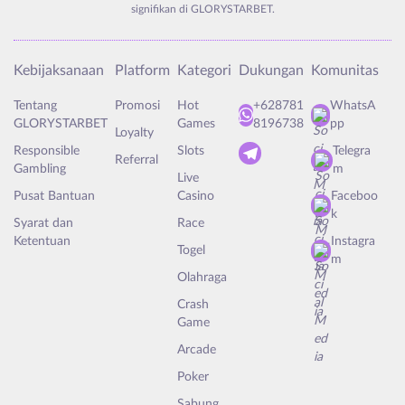
signifikan di GLORYSTARBET.
Kebijaksanaan
Platform
Kategori
Dukungan
Komunitas
Tentang
Promosi
Hot
+628781
WhatsA
GLORYSTARBET
Games
8196738
pp
Loyalty
Responsible
Slots
Telegra
Referral
Gambling
m
Live
Pusat Bantuan
Casino
Faceboo
k
Syarat dan
Race
Ketentuan
Instagra
Togel
m
Olahraga
Crash
Game
Arcade
Poker
Sabung