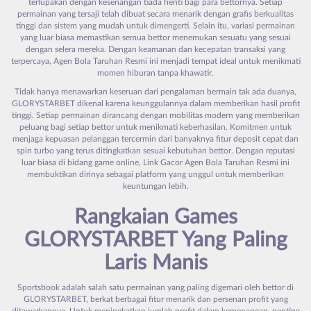
terlupakan dengan kesenangan tiada henti bagi para bettornya. Setiap
permainan yang tersaji telah dibuat secara menarik dengan grafis berkualitas
tinggi dan sistem yang mudah untuk dimengerti. Selain itu, variasi permainan
yang luar biasa memastikan semua bettor menemukan sesuatu yang sesuai
dengan selera mereka. Dengan keamanan dan kecepatan transaksi yang
terpercaya, Agen Bola Taruhan Resmi ini menjadi tempat ideal untuk menikmati
momen hiburan tanpa khawatir.
Tidak hanya menawarkan keseruan dari pengalaman bermain tak ada duanya,
GLORYSTARBET dikenal karena keunggulannya dalam memberikan hasil profit
tinggi. Setiap permainan dirancang dengan mobilitas modern yang memberikan
peluang bagi setiap bettor untuk menikmati keberhasilan. Komitmen untuk
menjaga kepuasan pelanggan tercermin dari banyaknya fitur deposit cepat dan
spin turbo yang terus ditingkatkan sesuai kebutuhan bettor. Dengan reputasi
luar biasa di bidang game online, Link Gacor Agen Bola Taruhan Resmi ini
membuktikan dirinya sebagai platform yang unggul untuk memberikan
keuntungan lebih.
Rangkaian Games
GLORYSTARBET
Yang Paling
Laris Manis
Sportsbook adalah salah satu permainan yang paling digemari oleh bettor di
GLORYSTARBET, berkat berbagai fitur menarik dan persenan profit yang