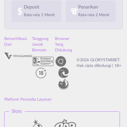
Deposit
Penarikan
Rata-rata 1 Menit
Rata-rata 2 Menit
Bersertifikasi
Tanggung
Browser
Dari
Jawab
Yang
Bermain
Didukung
©2026 GLORYSTARBET.
Hak cipta dilindungi | 18+
Platform Penyedia Layanan
Slots