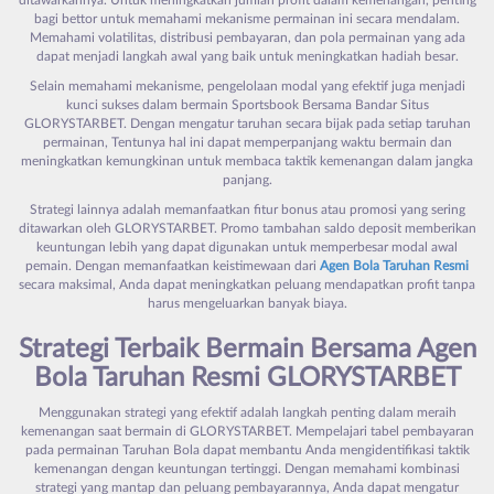
ditawarkannya. Untuk meningkatkan jumlah profit dalam kemenangan, penting
bagi bettor untuk memahami mekanisme permainan ini secara mendalam.
Memahami volatilitas, distribusi pembayaran, dan pola permainan yang ada
dapat menjadi langkah awal yang baik untuk meningkatkan hadiah besar.
Selain memahami mekanisme, pengelolaan modal yang efektif juga menjadi
kunci sukses dalam bermain Sportsbook Bersama Bandar Situs
GLORYSTARBET. Dengan mengatur taruhan secara bijak pada setiap taruhan
permainan, Tentunya hal ini dapat memperpanjang waktu bermain dan
meningkatkan kemungkinan untuk membaca taktik kemenangan dalam jangka
panjang.
Strategi lainnya adalah memanfaatkan fitur bonus atau promosi yang sering
ditawarkan oleh GLORYSTARBET. Promo tambahan saldo deposit memberikan
keuntungan lebih yang dapat digunakan untuk memperbesar modal awal
pemain. Dengan memanfaatkan keistimewaan dari
Agen Bola Taruhan Resmi
secara maksimal, Anda dapat meningkatkan peluang mendapatkan profit tanpa
harus mengeluarkan banyak biaya.
Strategi Terbaik Bermain Bersama Agen
Bola Taruhan Resmi GLORYSTARBET
Menggunakan strategi yang efektif adalah langkah penting dalam meraih
kemenangan saat bermain di GLORYSTARBET. Mempelajari tabel pembayaran
pada permainan Taruhan Bola dapat membantu Anda mengidentifikasi taktik
kemenangan dengan keuntungan tertinggi. Dengan memahami kombinasi
strategi yang mantap dan peluang pembayarannya, Anda dapat mengatur