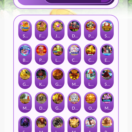
Shoot Piggy
Fiesta Frenzy
Jewely Spin
Dr.Franken’s Lab
Panda’s Jackpot
Safari Run
BigBang Spin
Pop Popcorns
Little Witch's Fortune
Celestial Goddess
Cherry Bell
Elizabeth Lab
Golden Panda
King of Pig
Gold of the King
Magic Fire
Lucky Waterfalls
Sword Master
Mystery Wind
Detective’s Dream
Gold Dragon
Diamond Mask
Oriental Treasures
Mega Cave