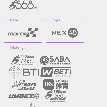
Race
Togel
Olahraga