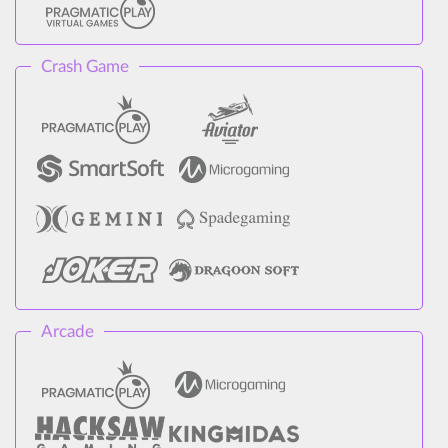
Crash Game
Arcade