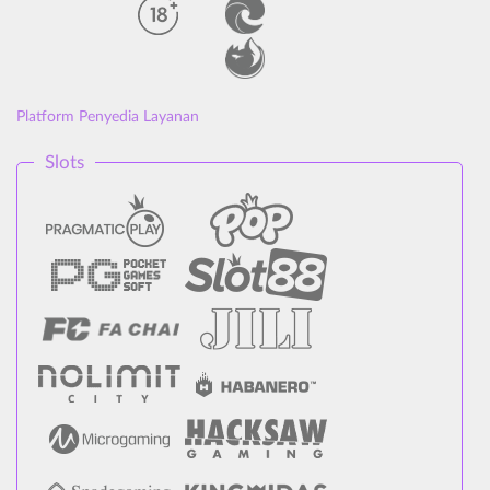
Platform Penyedia Layanan
Slots