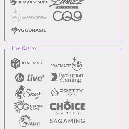
Live Casino