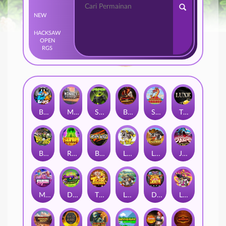
NEW
HACKSAW
OPEN
RGS
Beam Boys
Monkey Frenzy 2: Boss is Here!
Spinman
BULLETS AND BOUNTY
SMOKING DRAGON
The Luxe
BASH BROS
Ronin Stackways
Born Wild
LE ZEUS
LE COWBOY
JAWS OF JUSTICE
MIAMI MAYHEM
DONNY AND DANNY
TIGER LEGENDS
Le Fisherman
DEAL WITH DEATH
LE KING