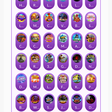
Hand of Anubis
Rise of Fortuna
LE FOOTBALL FAN
LE HOOLIGAN
Life and Death
Shadow Treasure
Lucky Multifruit
Merlin's Mania
Chicken Man
Valhalla: Wild Winter
Blaze Buddies
Sticky Candyland
Crystal Robot
Coop Clash
Chocolate Rocket
Marlin Masters Atlantis
Aliens Among Us
Grug Make Fire
Sand and Ashes
Red Rascal™
3 Cursed Chests™
Great Game Rockies
Death Becomes You
Nitro Nights
Dandy Diamonds
Max Win Machine
Le Prechaun
Fred's Food Truck
Keep 'em
Piggy Cluster Hunt
Barrel Bonanza
Wild Dojo Strike
Space Zoo
Junkyard Kings
Shadow Strike
Dark Spiral