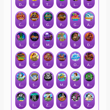
Darkside Prairie: Magical Beast
Raidmark
The Lost Book of Mummy’s Curse
Jumpasaurs
Leatherheads
The Jack & Rose
Crowned Corners
Junkyard Kings 2
Ghostly Hallows
Peek & Pounce
Gobstopper Grind
Avalanche
3 Arcane Cauldrons
Crownlings Clusters
Midnight Mirage
Tikitopia BoosterBelt
Bonnie's Buccaneers
Demon Queen
Buzz Patrol
Gearlab Genius
The Crime File
Behind Bars: Masterplan
Opa Santorini!
Arena of Iron
Epic Ze Zeus
Supreme Zeus
THE COUNT
MARLIN MASTERS: THE BIG HAUL
Aiko and the Wind Spirit
Booze Bash
SixSixSix
Invictus
Ze Zeus
Eye of Medusa
Hot Ross
Zeus Ze Zecond