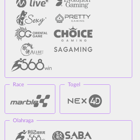
Race
Togel
Olahraga