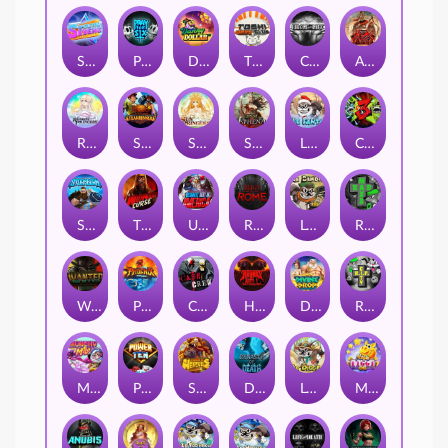
Superstar Sevens
PRAY FOR SIX
Danny Dollar
TOSHI WAYS CLUB
CIRCLE OF LIFE
ARMY OF ARES
RAINBOW PRINCESS
STEAMRUNNERS
SUN PRINCESS
SPEAR OF ATHENA
LE SANTA
CHAOS CREW 3
STORMBORN
THE WILDWOOD CURSE
Ultimate Slot of America
Reign of Rome
Le Bandit
Rad Maxx
Wanted Dead or a Wild
Phoenix
Cash Crew
Hounds Of Hell
Divine Drop
RIP City
Munchy Milo
Power of 10
Strength Of Hercules
Dynasty of Death
Le Digger
Magic Piggy OG