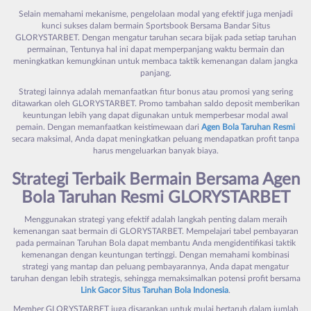
Selain memahami mekanisme, pengelolaan modal yang efektif juga menjadi
kunci sukses dalam bermain Sportsbook Bersama Bandar Situs
GLORYSTARBET. Dengan mengatur taruhan secara bijak pada setiap taruhan
permainan, Tentunya hal ini dapat memperpanjang waktu bermain dan
meningkatkan kemungkinan untuk membaca taktik kemenangan dalam jangka
panjang.
Strategi lainnya adalah memanfaatkan fitur bonus atau promosi yang sering
ditawarkan oleh GLORYSTARBET. Promo tambahan saldo deposit memberikan
keuntungan lebih yang dapat digunakan untuk memperbesar modal awal
pemain. Dengan memanfaatkan keistimewaan dari
Agen Bola Taruhan Resmi
secara maksimal, Anda dapat meningkatkan peluang mendapatkan profit tanpa
harus mengeluarkan banyak biaya.
Strategi Terbaik Bermain Bersama Agen
Bola Taruhan Resmi GLORYSTARBET
Menggunakan strategi yang efektif adalah langkah penting dalam meraih
kemenangan saat bermain di GLORYSTARBET. Mempelajari tabel pembayaran
pada permainan Taruhan Bola dapat membantu Anda mengidentifikasi taktik
kemenangan dengan keuntungan tertinggi. Dengan memahami kombinasi
strategi yang mantap dan peluang pembayarannya, Anda dapat mengatur
taruhan dengan lebih strategis, sehingga memaksimalkan potensi profit bersama
Link Gacor Situs Taruhan Bola Indonesia
.
Member GLORYSTARBET juga disarankan untuk mulai bertaruh dalam jumlah