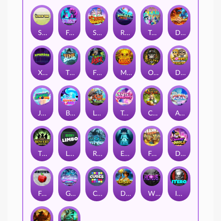
Stick'em
Feel The Beat
Snow Slingers
Rocket Reels
Twisted Lab
Dragon’s Domain
Xpander
Time Spinners
Fire My Laser
Mighty Masks
Outlasw Inc
Donut Division
Joker Bombs
BOUNCY BOMBS
Le Viking
Tasty Treats
Cash Quest
Alpha Eagle
The Bowery Boys
Limbo
Rise of Ymir
Evil Eyes
Frank's Farm
DONNY DOUGH
Frutz
Gronk's Gems
Cubes
Dawn of Kings
Wings of Horus
ITERO