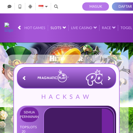
MASUK
DAFTAR
IDR
12,733,108,
HOT GAMES
SLOTS
LIVE CASINO
RACE
TOGE
HACKSAW
SEMUA
PERMAINAN
TOP
SLOTS
20