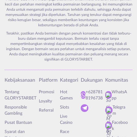
kecil dan perlahan meningkat ketika permainan berlangsung. Ini memungkinkan
Anda untuk mengamati pola permainan terlebih dahulu, sehingga Anda dapat
menyesuaikan strategi jika diperlukan. Taruhan yang terukur dapat mengurangi
risiko kerugian besar, sekaligus memberikan keuntungan yang konsisten jika
keberuntungan berada di pihak Anda.
Terakhir, pastikan Anda bermain dengan penuh konsentrasi dan tidak terburu-
buru dalam mengambil keputusan. Bermain terlalu cepat tanpa
mempertimbangkan strategi dapat menyebabkan kesalahan yang tidak di
inginkan. Dengan bermain secara perlahan untuk menganalisis setiap putaran,
Anda dapat meningkatkan kualitas permainan dan peluang menang secara
signifikan di GLORYSTARBET.
Kebijaksanaan
Platform
Kategori
Dukungan
Komunitas
Tentang
Promosi
Hot
+628781
WhatsA
GLORYSTARBET
Games
8196738
pp
Loyalty
Responsible
Slots
Telegra
Referral
Gambling
m
Live
Pusat Bantuan
Casino
Faceboo
k
Syarat dan
Race