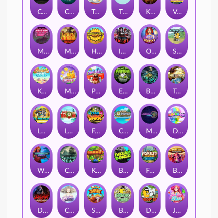
Chaos Crew
Cubes 2
Tai The Toad
The Respinners
Klowns
Vending Machine
Mystery Motel
Mayan Stackways
Harvest Wilds
Immortal Desire
Orb of Destiny
Stack'em
Keep 'em Cool
Magic Piggy
Pug Life
Eye of the Panda
Beast Below
Temple of Torment
Le Pharaoh
Let It Snow
Fear the Dark
Cash Compass
Miami Multiplier
Double Rainbow
Warrior Ways
Cursed Seas
King Carrot
Break Bones
Forest Fortune
Buffalo Stack'n'Sync
Dark Summoning
Cloud Princess
Shaolin Master
Book of Time
Drop'em
Jelly Slice