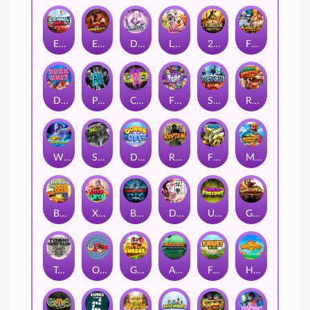
Eternal Duel
EPIC BULLETS & BOUNTY
Dusk Princess
Le Bunny
2 Wild 2 Die
Fist Of Destruction
Dork Unit
Pray for Three
Chaos Crew 2
Fighter Pit
Stormforged
Rusty & Curly
Wishbringer
Slayers Inc
Dorks of The Deep
Rotten
FRKN Bananas
Marlin Master
Benny The Beer
Xmas Drop
Bloodthirst
Densho
Undead Fortune
Gladiator Legends
Toshi Video Club
OmNom
Get The Cheese
Aztec Twist
Fruit Duel
Hop'n'Pop