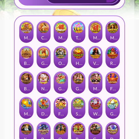
Mahjong Win
Coin Cat 2
Mahjong Win 2
Toy Pop
Mahjong Win 3
Maya Legacy
Blessing Temple
Golden Qilin
Odin Territory
Halloween Win
Volcanic Legend
Red Dragon’s Treasure
Bounty Clash
Neko Treasures
Golden Snake
Golden Duel
Much Richer
Fire Ball Blaze Phoenix
Midas Hand
Dancing Samba
Fortune Twins
Super Hoo Hey How
Wonderful Christmas
Golf 2