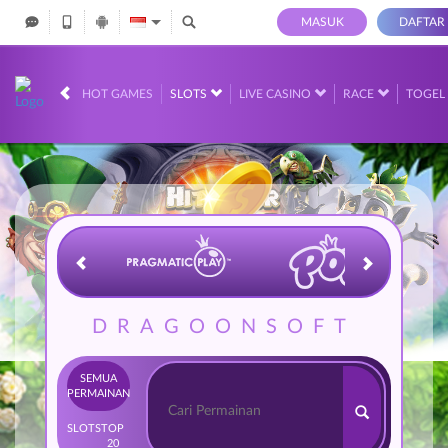
MASUK
DAFTAR
IDR
12,673,121,
HOT GAMES
SLOTS
LIVE CASINO
RACE
TOGE
DRAGOONSOFT
SEMUA
PERMAINAN
SLOTS
TOP
20