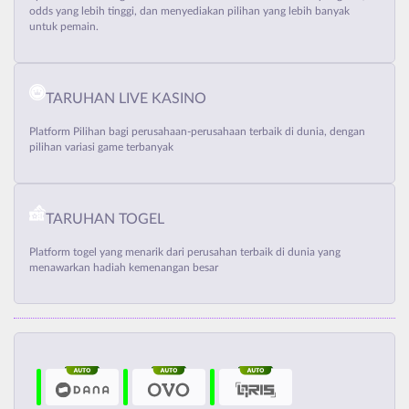
odds yang lebih tinggi, dan menyediakan pilihan yang lebih banyak
untuk pemain.
TARUHAN LIVE KASINO
Platform Pilihan bagi perusahaan-perusahaan terbaik di dunia, dengan
pilihan variasi game terbanyak
TARUHAN TOGEL
Platform togel yang menarik dari perusahan terbaik di dunia yang
menawarkan hadiah kemenangan besar