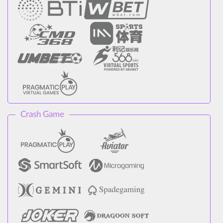
Crash Game