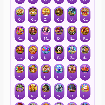
King's Sword
Party Night
Overlord & Concubine
Roll in Money
Grand Sheriff
Diamond Mogul
Over Dragon's Gate
Get Money
Zhen Long Ju Bao
Great Lion
Ultra Treasure
Caishen Coming
Candy Dynasty
LU LING QI
Many Beauties
Dragon's Treasure
Egypt Oracle
Rich Dragon
JIN HOU YE
Doggy Wealth
Icy Bar
Pandaria
Zeus
5 God Beast
You Will Win
Triple Monkey
Coin Cat
Big Diamond
Rich Lion
777
Crystal Fruits
Rich Ox
Pirate King
Wolf Legend
Dragonburst
Farm Family