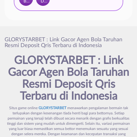
Bakufu Shogun
Diamond 7
GLORYSTARBET : Link Gacor Agen Bola Taruhan
Resmi Deposit Qris Terbaru di Indonesia
GLORYSTARBET : Link
Gacor Agen Bola Taruhan
Resmi Deposit Qris
Terbaru di Indonesia
Situs game online
GLORYSTARBET
menawarkan pengalaman bermain tak
terlupakan dengan kesenangan tiada henti bagi para bettornya. Setiap
permainan yang tersaji telah dibuat secara menarik dengan grafis berkualitas
tinggi dan sistem yang mudah untuk dimengerti. Selain itu, variasi permainan
yang luar biasa memastikan semua bettor menemukan sesuatu yang sesuai
dengan selera mereka. Dengan keamanan dan kecepatan transaksi yang