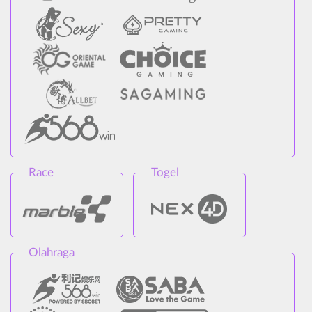
Race
Togel
Olahraga