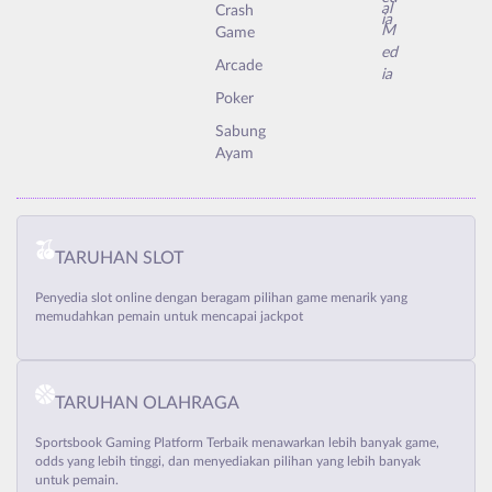
Crash
Game
Arcade
Poker
Sabung
Ayam
TARUHAN SLOT
Penyedia slot online dengan beragam pilihan game menarik yang
memudahkan pemain untuk mencapai jackpot
TARUHAN OLAHRAGA
Sportsbook Gaming Platform Terbaik menawarkan lebih banyak game,
odds yang lebih tinggi, dan menyediakan pilihan yang lebih banyak
untuk pemain.