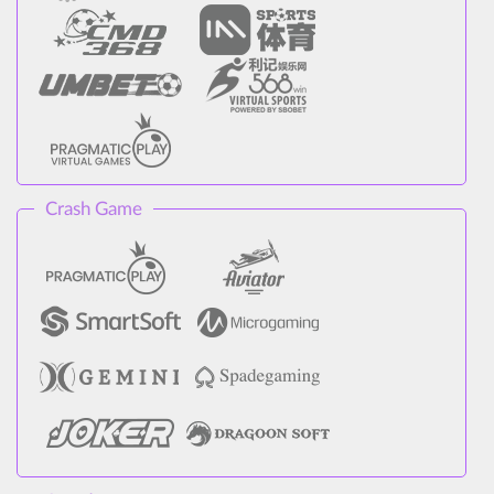
Crash Game