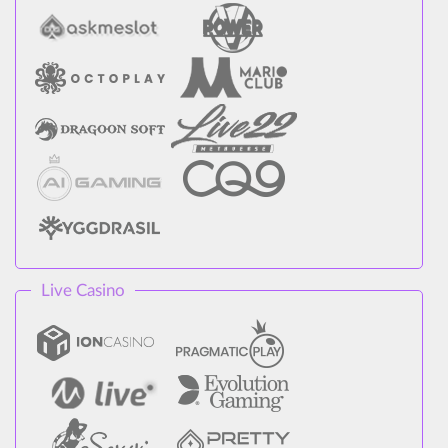
Live Casino