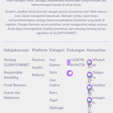
risiko kerugian besar, sekaligus memberikan keuntungan yang konsisten jika
keberuntungan berada di pihak Anda.
Terakhir, pastikan Anda bermain dengan penuh konsentrasi dan tidak terburu-
buru dalam mengambil keputusan. Bermain terlalu cepat tanpa
mempertimbangkan strategi dapat menyebabkan kesalahan yang tidak di
inginkan. Dengan bermain secara perlahan untuk menganalisis setiap putaran,
Anda dapat meningkatkan kualitas permainan dan peluang menang secara
signifikan di GLORYSTARBET.
Kebijaksanaan
Platform
Kategori
Dukungan
Komunitas
Tentang
Promosi
Hot
+628781
WhatsA
GLORYSTARBET
Games
8196738
pp
Loyalty
Responsible
Slots
Telegra
Referral
Gambling
m
Live
Pusat Bantuan
Casino
Faceboo
k
Syarat dan
Race
Ketentuan
Instagra
Togel
m
Olahraga