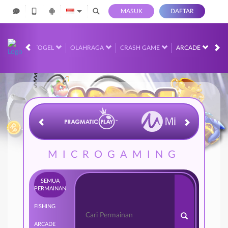
MASUK
DAFTAR
RACE
TOGEL
OLAHRAGA
CRASH GAME
ARCADE
PO
MICROGAMING
SEMUA
PERMAINAN
FISHING
ARCADE