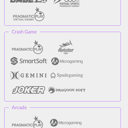
Crash Game
Arcade