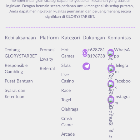
mempertimbangkan strategi dapat menyebabkan kesalahan yang tidak di
inginkan. Dengan bermain secara perlahan untuk menganalisis setiap putaran,
Anda dapat meningkatkan kualitas permainan dan peluang menang secara
signifikan di GLORYSTARBET.
Kebijaksanaan
Platform
Kategori
Dukungan
Komunitas
Tentang
Promosi
Hot
+628781
WhatsA
GLORYSTARBET
Games
8196738
pp
Loyalty
Responsible
Slots
Telegra
Referral
Gambling
m
Live
Pusat Bantuan
Casino
Faceboo
k
Syarat dan
Race
Ketentuan
Instagra
Togel
m
Olahraga
Crash
Game
Arcade