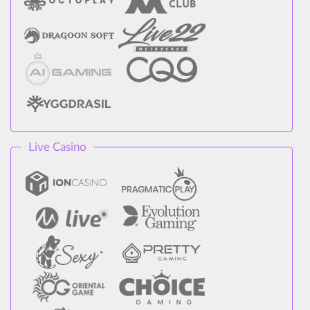
Live Casino