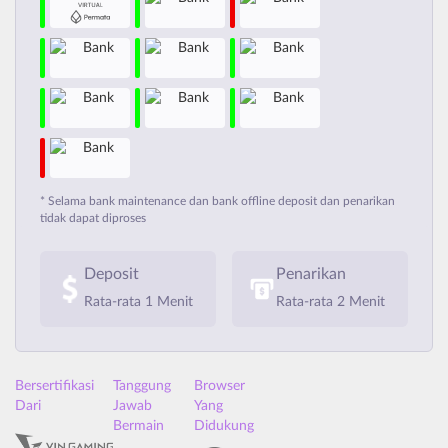
* Selama bank maintenance dan bank offline deposit dan penarikan
tidak dapat diproses
Deposit
Penarikan
Rata-rata 1 Menit
Rata-rata 2 Menit
Bersertifikasi
Tanggung
Browser
Dari
Jawab
Yang
Bermain
Didukung