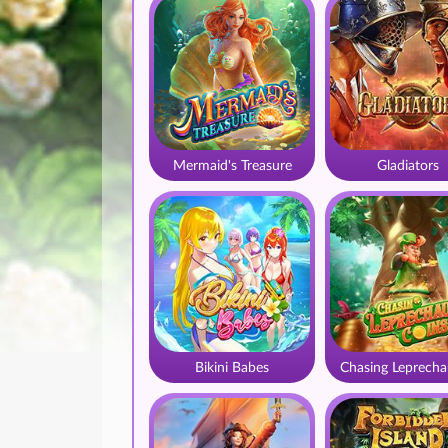
Mermaid's Treasure
Gladiators
Bikini Babes