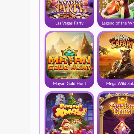
Las Vegas Party
Mayan Gold Hunt
Mega Wild Safa