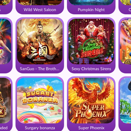
s
Wild West Saloon
Pumpkin Night
Q
a
SanGuo - The Brotherhood
Sexy Christmas Sirens
aded
Surgary bonanza
Super Phoenix